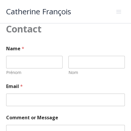
Aller
Catherine François
au
contenu
Contact
Name
*
Prénom
Nom
N
Email
*
a
m
e
E
m
a
Comment or Message
i
l