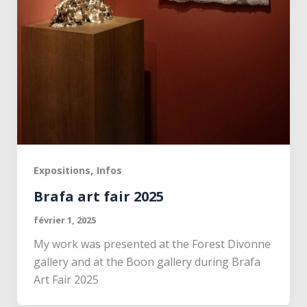
,
Expositions
Infos
Brafa art fair 2025
février 1, 2025
My work was presented at the Forest Divonne
gallery and at the Boon gallery during Brafa
Art Fair 2025