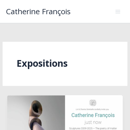
Aller
Catherine François
au
contenu
Expositions